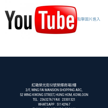
點擊圖片進入
紅磡榮光街52號榮輝商場2樓
2/F, WING FAI MANSION SHOPPING ARC,
52 WING KWONG STREET, HUNG HOM, KOWLOON
TEL : 23632767 FAX : 23301321
WHATSAPP : 51142967