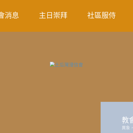
會消息
主日崇拜
社區服侍
教
異象