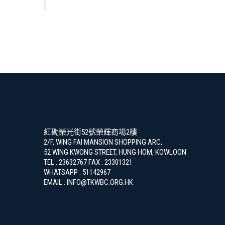
紅磡榮光街52號榮輝商場2樓
2/F, WING FAI MANSION SHOPPING ARC,
52 WING KWONG STREET, HUNG HOM, KOWLOON
TEL : 23632767 FAX : 23301321
WHATSAPP : 51142967
EMAIL : INFO@TKWBC.ORG.HK