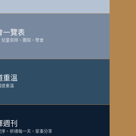
會一覽表
，兒童崇拜，團契，聚會
道重溫
講道重溫
拜週刊
程序，祈禱每一天，家事分享