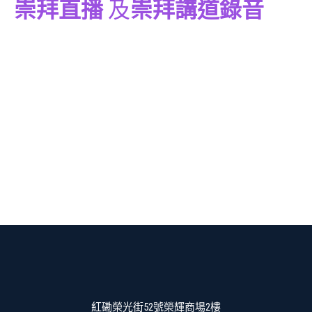
崇拜直播
及
崇拜講道錄音
紅磡榮光街52號榮輝商場2樓