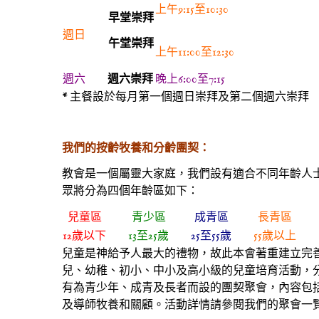
上午9:15至10:30
早堂崇拜
週日
午堂崇拜
上午11:00至12:30
週六
週六崇拜
晚上6:00至7:15
* 主餐設於每月第一個週日崇拜及第二個週六崇拜
我們的按齡牧養和分齡團契：
教會是一個屬靈大家庭，我們設有適合不同年齡人
眾將分為四個年齡區如下：
兒童區
青少區
成青區
長青區
12歲以下
13至25歲
25至55歲
55歲以上
兒童是神給予人最大的禮物，故此本會著重建立完
兒、幼稚、初小、中小及高小級的兒童培育活動，
有為青少年、成青及長者而設的團契聚會，內容包
及導師牧養和關顧。活動詳情請參閱我們的聚會一