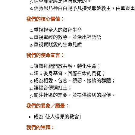
信全部聖經是神所默示的。
信救恩乃神白白賜予凡接受耶穌救主，由聖靈重
我們的核心價值：
重視視全人的敬拜生命
重視聖經的教導，並活出神話語
重視實踐愛的生命見證
我們的使命宣言：
讓敬拜能開放共融，轉化生命；
建立委身基督、回應召命的門徒；
成為相愛、包容、饒恕、接納的群體；
讓福音傳遍紅土；
關注社區的需要，並提供適切的服侍。
我們的異象／願景：
成為⌈使人得見的教會⌋
我們的崇拜：