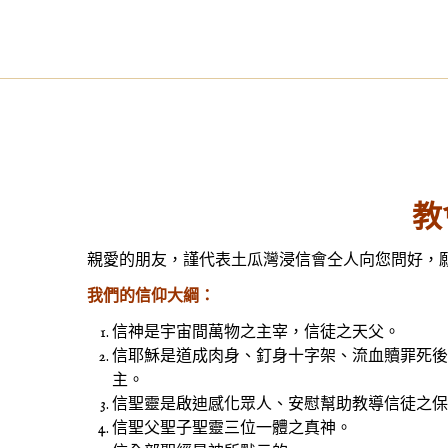
教
親愛的朋友，謹代表土瓜灣浸信會仝人向您問好，
我們的信仰大綱：
信神是宇宙間萬物之主宰，信徒之天父。
信耶穌是道成肉身、釘身十字架、流血贖罪死後
主。
信聖靈是啟迪感化眾人、安慰幫助教導信徒之保
信聖父聖子聖靈三位一體之真神。