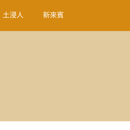
土浸人
新來賓