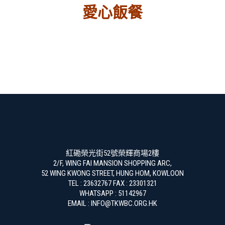
愛心飯餐
紅磡榮光街52號榮輝商場2樓
2/F, WING FAI MANSION SHOPPING ARC,
52 WING KWONG STREET, HUNG HOM, KOWLOON
TEL : 23632767 FAX : 23301321
WHATSAPP : 51142967
EMAIL : INFO@TKWBC.ORG.HK