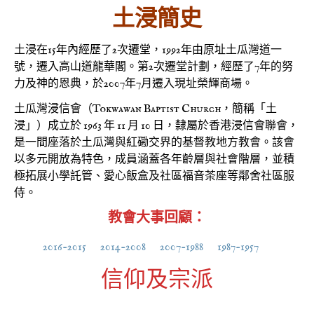
土浸簡史
土浸在15年內經歷了2次遷堂，1992年由原址土瓜灣道一
號，遷入高山道龍華閣。第2次遷堂計劃，經歷了7年的努
力及神的恩典，於2007年7月遷入現址榮輝商場。
土瓜灣浸信會（Tokwawan Baptist Church，簡稱「土
浸」）成立於 1963 年 11 月 10 日，隸屬於香港浸信會聯會，
是一間座落於土瓜灣與紅磡交界的基督教地方教會。該會
以多元開放為特色，成員涵蓋各年齡層與社會階層，並積
極拓展小學託管、愛心飯盒及社區福音茶座等鄰舍社區服
侍。
教會大事回顧：
2016-2015
2014-2008
2007-1988
1987-1957
信仰及宗派